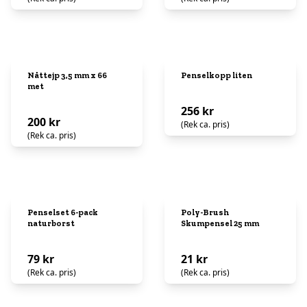
Nåttejp 3,5 mm x 66
Penselkopp liten
met
256 kr
200 kr
(Rek ca. pris)
(Rek ca. pris)
Penselset 6-pack
Poly-Brush
naturborst
Skumpensel 25 mm
79 kr
21 kr
(Rek ca. pris)
(Rek ca. pris)