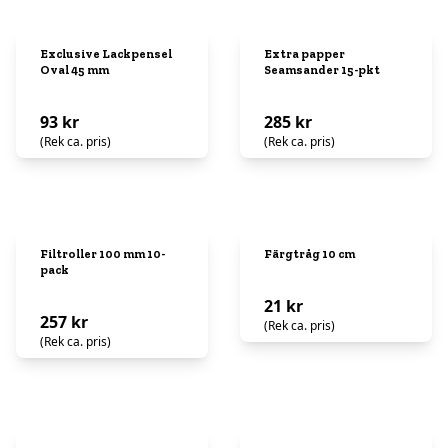
Exclusive Lackpensel
Extra papper
Oval 45 mm
Seamsander 15-pkt
93 kr
285 kr
(Rek ca. pris)
(Rek ca. pris)
Filtroller 100 mm 10-
Färgtråg 10 cm
pack
21 kr
257 kr
(Rek ca. pris)
(Rek ca. pris)