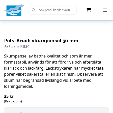
Cart
Toggle 
Submit Search
Home
Poly-Brush skumpensel 50 mm
Art nr: #16530
Skumpensel av bättre kvalitet och som är mer
formsstabil, används för att fördriva och eftersläta
klarlack och lackfärg. Lackstrykaren har mycket täta
porer vilket säkerställer en slät finish. Observera att
skum har begränsad livslängd vid arbete med
lösningsmedel.
35 kr
(Rek ca. pris)