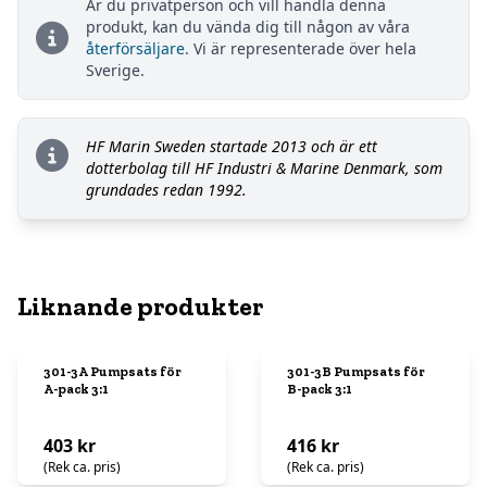
Är du privatperson och vill handla denna
produkt, kan du vända dig till någon av våra
återförsäljare
. Vi är representerade över hela
Sverige.
HF Marin Sweden startade 2013 och är ett
dotterbolag till HF Industri & Marine Denmark, som
grundades redan 1992.
Liknande produkter
301-3A Pumpsats för
301-3B Pumpsats för
A-pack 3:1
B-pack 3:1
403 kr
416 kr
(Rek ca. pris)
(Rek ca. pris)