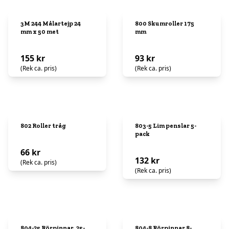
3M 244 Målartejp 24
800 Skumroller 175
mm x 50 met
mm
155 kr
93 kr
(Rek ca. pris)
(Rek ca. pris)
802 Roller tråg
803-5 Lim penslar 5-
pack
66 kr
132 kr
(Rek ca. pris)
(Rek ca. pris)
804-25 Rörpinnar, 25-
804-8 Rörpinnar 8-