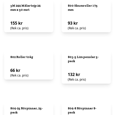
3M 244 Målartejp 24
800 Skumroller 175
mm x 50 met
mm
155 kr
93 kr
(Rek ca. pris)
(Rek ca. pris)
802 Roller tråg
803-5 Lim penslar 5-
pack
66 kr
132 kr
(Rek ca. pris)
(Rek ca. pris)
804-25 Rörpinnar, 25-
804-8 Rörpinnar 8-
pack
pack