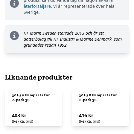
produkt, kan du vända dig till någon av våra
återförsäljare
. Vi är representerade över hela
Sverige.
HF Marin Sweden startade 2013 och är ett
dotterbolag till HF Industri & Marine Denmark, som
grundades redan 1992.
Liknande produkter
301-3A Pumpsats för
301-3B Pumpsats för
A-pack 3:1
B-pack 3:1
403 kr
416 kr
(Rek ca. pris)
(Rek ca. pris)