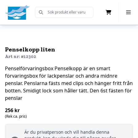
Cart
Toggle 
Submit Search
Home
Penselkopp liten
Art nr: #12302
Penselförvaringsbox Penselkopp är en smart
förvaringsbox för lackpenslar och andra midnre
penslar. Penslarna fästs med clips och hänger fritt från
botten. Smidigt lock som håller tätt. Den 6st fästen för
penslar
256 kr
(Rek ca. pris)
Är du privatperson och vill handla denna