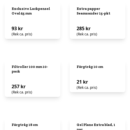
Exclusive Lackpensel
Extra papper
Oval 45 mm
Seamsander 15-pkt
93 kr
285 kr
(Rek ca. pris)
(Rek ca. pris)
Filtroller 100 mm 10-
Färgtråg 10 cm
pack
21 kr
257 kr
(Rek ca. pris)
(Rek ca. pris)
Färgtråg 18 cm
Gel Plane Extra blad, 1
par