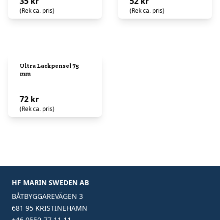
35 kr
52 kr
(Rek ca. pris)
(Rek ca. pris)
Ultra Lackpensel 75
mm
72 kr
(Rek ca. pris)
HF MARIN SWEDEN AB
BÅTBYGGAREVÄGEN 3
681 95 KRISTINEHAMN
+46 0550-77 11 11