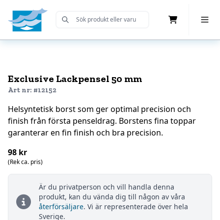
Cart
Toggle 
Submit Search
Home
Exclusive Lackpensel 50 mm
Art nr: #12152
Helsyntetisk borst som ger optimal precision och
finish från första penseldrag. Borstens fina toppar
garanterar en fin finish och bra precision.
98 kr
(Rek ca. pris)
Är du privatperson och vill handla denna
produkt, kan du vända dig till någon av våra
återförsäljare
. Vi är representerade över hela
Sverige.