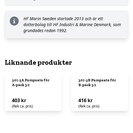
HF Marin Sweden startade 2013 och är ett
dotterbolag till HF Industri & Marine Denmark, som
grundades redan 1992.
Liknande produkter
301-3A Pumpsats för
301-3B Pumpsats för
A-pack 3:1
B-pack 3:1
403 kr
416 kr
(Rek ca. pris)
(Rek ca. pris)