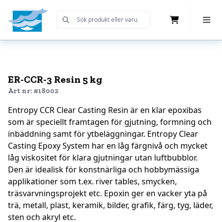
Cart
Toggle 
Submit Search
Home
ER-CCR-3 Resin 5 kg
Art nr: #18002
Entropy CCR Clear Casting Resin är en klar epoxibas
som är speciellt framtagen för gjutning, formning och
inbäddning samt för ytbeläggningar. Entropy Clear
Casting Epoxy System har en låg färgnivå och mycket
låg viskositet för klara gjutningar utan luftbubblor.
Den är idealisk för konstnärliga och hobbymässiga
applikationer som t.ex. river tables, smycken,
träsvarvningsprojekt etc. Epoxin ger en vacker yta på
trä, metall, plast, keramik, bilder, grafik, färg, tyg, läder,
sten och akryl etc.