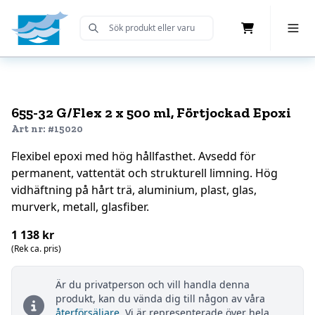
Cart
Toggle 
Submit Search
Home
655-32 G/Flex 2 x 500 ml, Förtjockad Epoxi
Art nr: #15020
Flexibel epoxi med hög hållfasthet. Avsedd för
permanent, vattentät och strukturell limning. Hög
vidhäftning på hårt trä, aluminium, plast, glas,
murverk, metall, glasfiber.
1 138 kr
(Rek ca. pris)
Är du privatperson och vill handla denna
produkt, kan du vända dig till någon av våra
återförsäljare
. Vi är representerade över hela