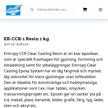
Cart
Toggle 
Submit Search
Home
ER-CCR-1 Resin 1 kg
Art nr: #18000
Entropy CCR Clear Casting Resin är en klar epoxibas
som är speciellt framtagen för gjutning, formning och
inbäddning samt för ytbeläggningar. Entropy Clear
Casting Epoxy System har en låg färgnivå och mycket
låg viskositet för klara gjutningar utan luftbubblor.
Den är idealisk för konstnärliga och hobbymässiga
applikationer som t.ex. river tables, smycken,
träsvarvningsprojekt etc. Epoxin ger en vacker yta på
trä, metall, plast, keramik, bilder, grafik, färg, tyg, läder,
sten och akryl etc.