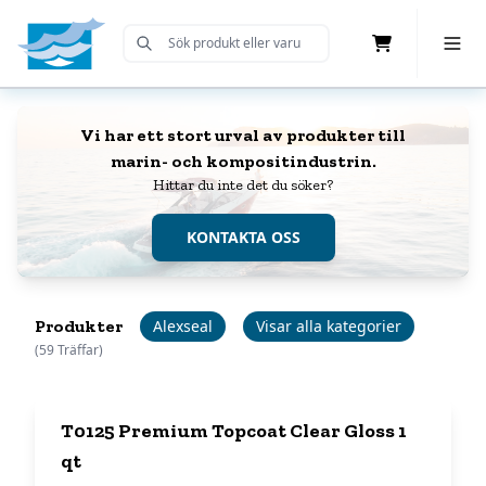
Cart
Toggle 
Submit Search
Home
Vi har ett stort urval av produkter till
marin- och kompositindustrin.
Hittar du inte det du söker?
KONTAKTA OSS
Produkter
Alexseal
Visar alla kategorier
(59 Träffar)
T0125 Premium Topcoat Clear Gloss 1
qt