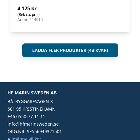
4 125 kr
(Rek ca. pris)
Art nr: #14015
LADDA FLER PRODUKTER (43 KVAR)
HF MARIN SWEDEN AB
BÅTBYGGAREVÄGEN 3
681 95 KRISTINEHAMN
+46 0550-77 11 11
info@hfmarinsweden.se
ORG.NR: SE556949321501
Allmänna villkor