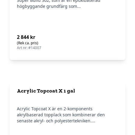
Super Build 302, som är en epoxibaserad
högbyggande grundfärg som...
2 844 kr
(Rek ca. pris)
Art nr: #14007
Acrylic Topcoat X 1 gal
Acrylic Topcoat X är en 2-komponents
akrylbaserad topplack som kombinerar den
senaste akryl- och polyestertekniken....