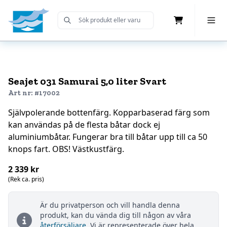
Cart
Toggle 
Submit Search
Home
Seajet 031 Samurai 5,0 liter Svart
Art nr: #17002
Självpolerande bottenfärg. Kopparbaserad färg som
kan användas på de flesta båtar dock ej
aluminiumbåtar. Fungerar bra till båtar upp till ca 50
knops fart. OBS! Västkustfärg.
2 339 kr
(Rek ca. pris)
Är du privatperson och vill handla denna
produkt, kan du vända dig till någon av våra
återförsäljare
. Vi är representerade över hela