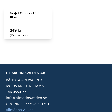
Seajet Thinner A 1,0
liter
249 kr
(Rek ca. pris)
HF MARIN SWEDEN AB
BÅTBYGGAREVÄGEN 3
681 95 KRISTINEHAMN
+46 0550-77 11 11
info@hfmarinsweden.se
ORG.NR: SE556949321501
Allmänna villkor