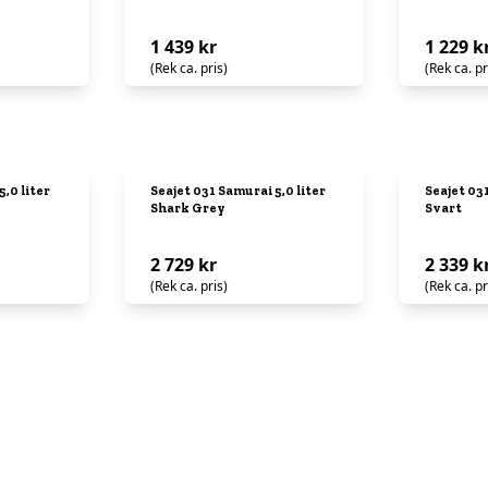
1 439 kr
1 229 k
(Rek ca. pris)
(Rek ca. pr
,0 liter
Seajet 031 Samurai 5,0 liter
Seajet 031
Shark Grey
Svart
2 729 kr
2 339 k
(Rek ca. pris)
(Rek ca. pr