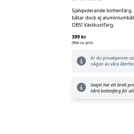
Självpolerande bottenfärg.
båtar dock ej aluminiumbåtar
OBS! Västkustfärg.
399 kr
(Rek ca. pris)
Är du privatperson oc
någon av våra
återför
Seajet har ett brett p
hård bottenfärg för all