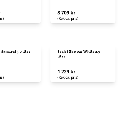
r
8 709 kr
is)
(Rek ca. pris)
 Samurai 5,0 liter
Seajet Eko 021 White 2,5
liter
r
1 229 kr
is)
(Rek ca. pris)