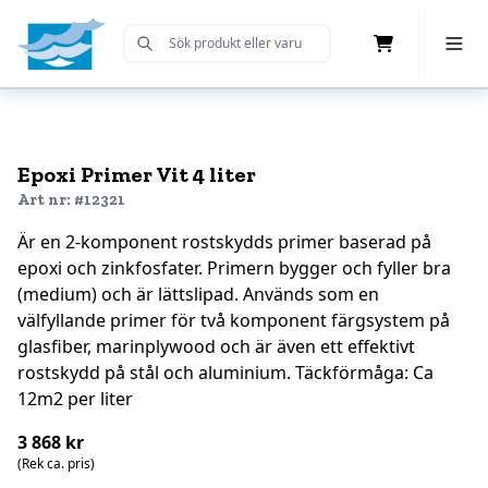
Cart
Toggle 
Submit Search
Home
Epoxi Primer Vit 4 liter
Art nr: #12321
Är en 2-komponent rostskydds primer baserad på
epoxi och zinkfosfater. Primern bygger och fyller bra
(medium) och är lättslipad. Används som en
välfyllande primer för två komponent färgsystem på
glasfiber, marinplywood och är även ett effektivt
rostskydd på stål och aluminium. Täckförmåga: Ca
12m2 per liter
3 868 kr
(Rek ca. pris)