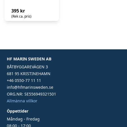
395 kr
(Rek ca. pris)
HF MARIN SWEDEN AB
BÅTBYGGAREVÄGEN 3
681 95 KRISTINEHAMN
+46 0550-77 11 11
info@hfmarinsweden.se
ORG.NR: SE556949321501
Allmänna villkor
Öppettider
Måndag - Fredag
08:00 - 17:00