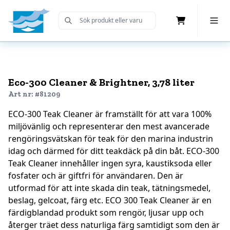
Cart
Toggle 
Submit Search
Home
Eco-300 Cleaner & Brightner, 3,78 liter
Art nr: #81209
ECO-300 Teak Cleaner är framställt för att vara 100%
miljövänlig och representerar den mest avancerade
rengöringsvätskan för teak för den marina industrin
idag och därmed för ditt teakdäck på din båt. ECO-300
Teak Cleaner innehåller ingen syra, kaustiksoda eller
fosfater och är giftfri för användaren. Den är
utformad för att inte skada din teak, tätningsmedel,
beslag, gelcoat, färg etc. ECO 300 Teak Cleaner är en
färdigblandad produkt som rengör, ljusar upp och
återger träet dess naturliga färg samtidigt som den är